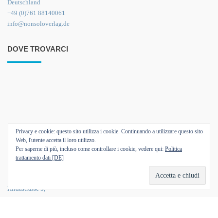
Deutschland
+49 (0)761 88140061
info@nonsoloverlag.de
DOVE TROVARCI
Privacy e cookie: questo sito utilizza i cookie. Continuando a utilizzare questo sito
Web, l'utente accetta il loro utilizzo.
Per saperne di più, incluso come controllare i cookie, vedere qui:
Politica
trattamento dati [DE]
Hildastrasse 5,
79102 Friburgo di Brisgovia,
Germania