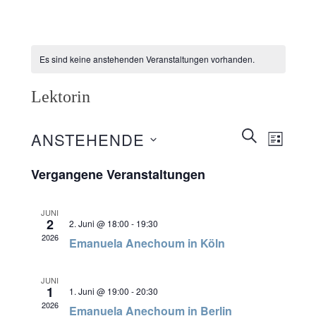
Es sind keine anstehenden Veranstaltungen vorhanden.
Lektorin
Veranstaltunge
SUCHE
ANSTEHENDE
Veransta
LISTE
Suche
Ansichte
Datum
wählen.
Vergangene Veranstaltungen
und
Navigati
Ansichten,
JUNI
Navigation
2
2. Juni @ 18:00
-
19:30
2026
Emanuela Anechoum in Köln
JUNI
1
1. Juni @ 19:00
-
20:30
2026
Emanuela Anechoum in Berlin