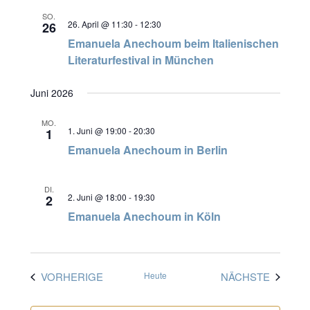
SO.
26. April @ 11:30
-
12:30
26
Emanuela Anechoum beim Italienischen
Literaturfestival in München
Juni 2026
MO.
1. Juni @ 19:00
-
20:30
1
Emanuela Anechoum in Berlin
DI.
2. Juni @ 18:00
-
19:30
2
Emanuela Anechoum in Köln
VERANSTALTUNGEN
VERAN
VORHERIGE
Heute
NÄCHSTE