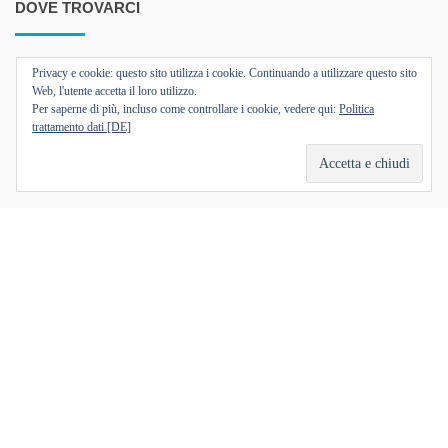
DOVE TROVARCI
Privacy e cookie: questo sito utilizza i cookie. Continuando a utilizzare questo sito
Web, l'utente accetta il loro utilizzo.
Per saperne di più, incluso come controllare i cookie, vedere qui:
Politica
trattamento dati [DE]
Hildastrasse 5,
79102 Friburgo di Brisgovia,
Germania
+49 (0)761 88140061
info@nonsoloverlag.de