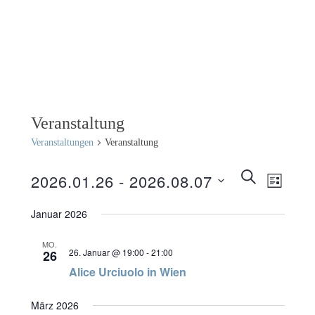
Veranstaltung
Veranstaltungen
Veranstaltung
Veranstaltunge
SUCHE
2026.01.26
 - 
2026.08.07
Veransta
LISTE
Suche
Ansichte
Datum
wählen.
Januar 2026
und
Navigati
Ansichten,
MO.
26. Januar @ 19:00
-
21:00
26
Navigation
Alice Urciuolo in Wien
März 2026