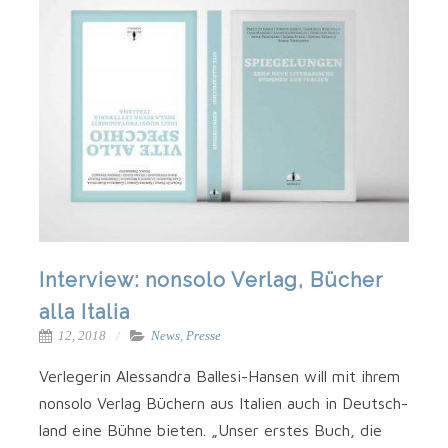
Interview: nonsolo Verlag, Bücher
alla Italia
12, 2018
News
,
Presse
Ver­le­ge­rin Ales­san­dra Ballesi-Hansen will mit ihrem
non­so­lo Ver­lag Büchern aus Ita­li­en auch in Deutsch­
land eine Büh­ne bie­ten. „Unser ers­tes Buch, die