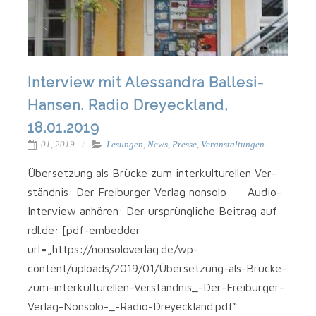
Interview mit Alessandra Ballesi-
Hansen. Radio Dreyeckland,
18.01.2019
01, 2019
Lesungen
,
News
,
Presse
,
Veranstaltungen
Über­set­zung als Brü­cke zum inter­kul­tu­rel­len Ver­
ständ­nis: Der Frei­bur­ger Ver­lag non­so­lo Audio-
Interview anhö­ren: Der ursprüng­li­che Bei­trag auf
rdl.de: [pdf-embedder
url=„https://nonsoloverlag.de/wp-
content/uploads/2019/01/Übersetzung-als-Brücke-
zum-interkulturellen-Verständnis_-Der-Freiburger-
Verlag-Nonsolo-_-Radio-Dreyeckland.pdf“