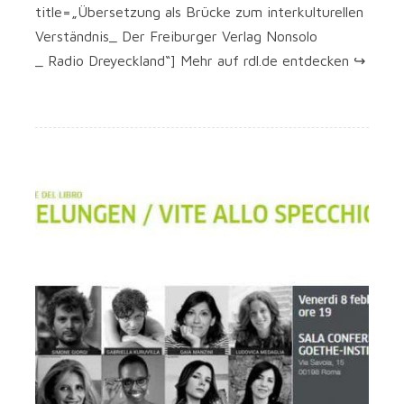
title=„Übersetzung als Brü­cke zum inter­kul­tu­rel­len
Verständnis_ Der Frei­bur­ger Ver­lag Non­so­lo
_ Radio Dreyeck­land“] Mehr auf rdl.de entdecken ↪