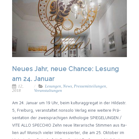
Neues Jahr, neue Chance: Lesung
am 24. Januar
12,
Lesungen
,
News
,
Pressemitteilungen
,
2018
Veranstaltungen
Am 24. Janu­ar um 19 Uhr, beim kul­tur­ag­gre­gat in der Hil­da­str.
5, Frei­burg, ver­an­stal­tet non­so­lo Ver­lag eine wei­te­re Prä­
sen­ta­ti­on der zwei­spra­chi­gen Antho­lo­gie SPIEGELUNGEN /
VITE ALLO SPECCHIO Zehn neue lite­ra­ri­sche Stim­men aus Ita­
li­en auf Wunsch vie­ler Inter­es­sier­ter, die am 25. Okto­ber im