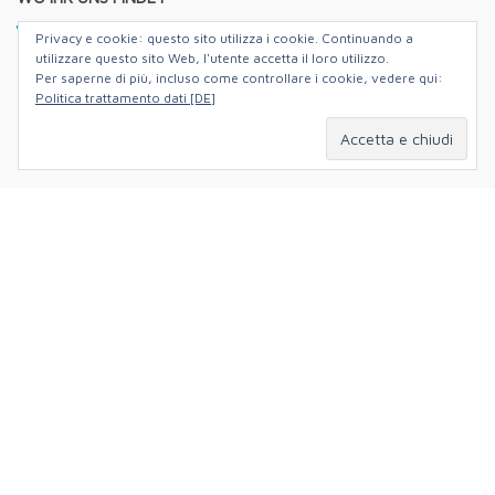
Privacy e cookie: questo sito utilizza i cookie. Continuando a
utilizzare questo sito Web, l'utente accetta il loro utilizzo.
Per saperne di più, incluso come controllare i cookie, vedere qui:
Politica trattamento dati [DE]
Hildastraße 5,
79102 Freiburg im Breisgau,
Deutschland
+49 (0)761 88140061
info@nonsoloverlag.de
DOVE TROVARCI