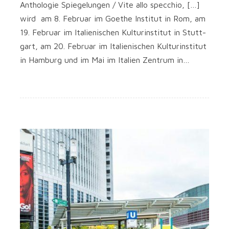
Antho­lo­gie Spie­ge­lun­gen / Vite allo spec­chio, […]
wird am 8. Febru­ar im Goe­the Insti­tut in Rom, am
19. Febru­ar im Ita­lie­ni­schen Kul­tur­in­sti­tut in Stutt­
gart, am 20. Febru­ar im Ita­lie­ni­schen Kul­tur­in­sti­tut
in Ham­burg und im Mai im Ita­li­en Zen­trum in…