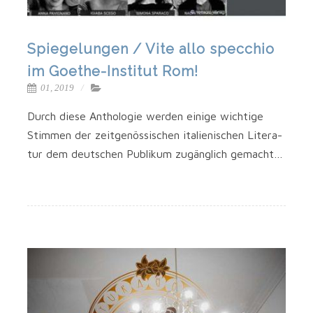
Spiegelungen / Vite allo specchio
im Goethe-Institut Rom!
01, 2019
Durch die­se Antho­lo­gie wer­den eini­ge wich­ti­ge
Stim­men der zeit­ge­nös­si­schen ita­lie­ni­schen Lite­ra­
tur dem deut­schen Publi­kum zugäng­lich gemacht…