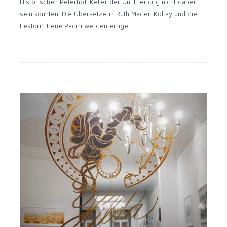
His­to­ri­schen Peterhof-Keller der Uni Frei­burg nicht dabei
sein konn­ten. Die Über­set­ze­rin Ruth Mader-Koltay und die
Lek­to­rin Ire­ne Paci­ni wer­den einige…