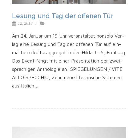
Lesung und Tag der offenen Tür
12, 2018
Am 24. Janu­ar um 19 Uhr ver­an­stal­tet non­so­lo Ver­
lag eine Lesung und Tag der offe­nen Tür auf ein­
mal beim kul­tur­ag­gre­gat in der Hil­da­str. 5, Freiburg.
Das Event fängt mit einer Prä­sen­ta­ti­on der zwei­
spra­chi­gen Antho­lo­gie an: SPIEGELUNGEN / VITE
ALLO SPECCHIO, Zehn neue lite­ra­ri­sche Stim­men
aus Italien …