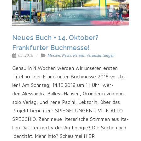
Neues Buch + 14. Oktober?
Frankfurter Buchmesse!
09, 2018
Messen
,
News
,
Reisen
,
Veranstaltungen
Genau in 4 Wochen wer­den wir unse­ren ers­ten
Titel auf der Frank­fur­ter Buch­mes­se 2018 vor­stel­
len! Am Sonn­tag, 14.10.2018 um 11 Uhr wer­
den Ales­san­dra Ballesi-Hansen, Grün­de­rin von non­
so­lo Ver­lag, und Ire­ne Paci­ni, Lek­to­rin, über das
Pro­jekt berich­ten: SPIEGELUNGEN | VITE ALLO
SPECCHIO. Zehn neue lite­ra­ri­sche Stim­men aus Ita­
li­en Das Leit­mo­tiv der Antho­lo­gie? Die Suche nach
Iden­ti­tät. Mehr Info? Schau mal HIER