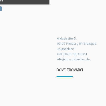
am
book
tter
ouTube
Hildastraße 5,
79102 Freiburg im Breisgau,
Deutschland
+49 (0)761 88140061
info@nonsoloverlag.de
DOVE TROVARCI