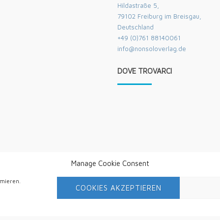
Hildastraße 5,
79102 Freiburg im Breisgau,
Deutschland
+49 (0)761 88140061
info@nonsoloverlag.de
DOVE TROVARCI
Manage Cookie Consent
mieren.
COOKIES AKZEPTIEREN
to sito Web, l'utente accetta il loro utilizzo.
 trattamento dati [DE]
Hildastrasse 5,