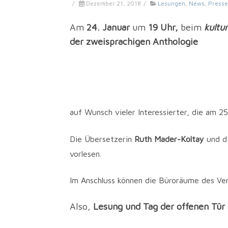
/
Dezember 21, 2018
/
Lesungen
,
News
,
Presse
Am
24. Januar
um
19 Uhr,
beim
kultu
der zweisprachigen Anthologie
auf Wunsch vieler Interessierter, die am 25
Die Übersetzerin
Ruth Mader-Koltay
und d
vorlesen.
Im Anschluss kön­nen die Büro­räu­me des Ver
Also,
Lesung und Tag der offenen Tür