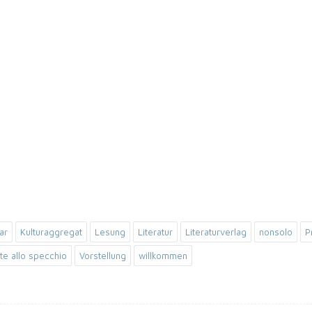
ar
Kulturaggregat
Lesung
Literatur
Literaturverlag
nonsolo
P
ite allo specchio
Vorstellung
willkommen