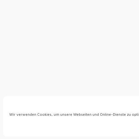
Wir verwenden Cookies, um unsere Webseiten und Online-Dienste zu opti
Privacy e cookie: questo sito utilizza i cookie. Continuando a utilizzare ques
Per saperne di più, incluso come controllare i cookie, vedere qui:
Politica