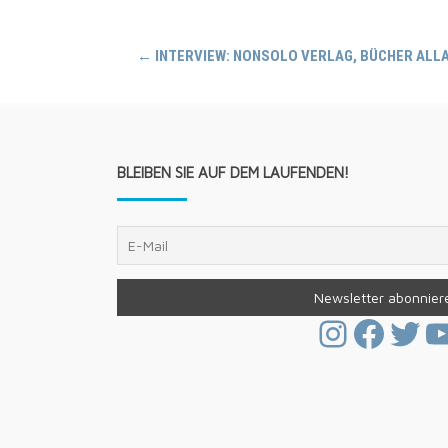
Navigation
←
INTERVIEW: NONSOLO VERLAG, BÜCHER ALLA
(Beiträge)
BLEIBEN SIE AUF DEM LAUFENDEN!
Instagr
Face
Twi
Y