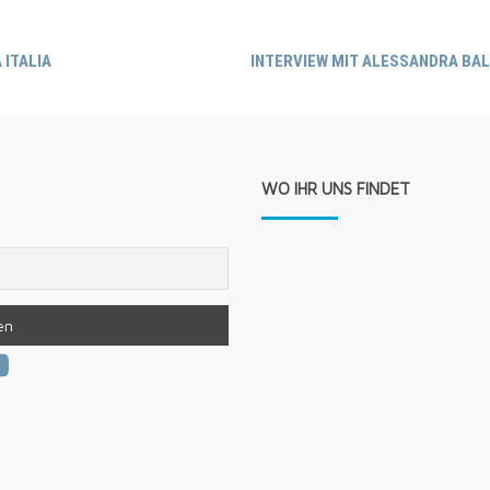
 ITALIA
INTERVIEW MIT ALESSANDRA BAL
WO IHR UNS FINDET
am
book
tter
ouTube