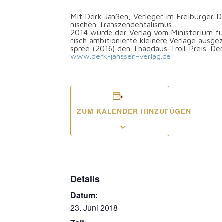
Mit Derk Jan­ßen, Ver­le­ger im Frei­bur­ger D
ni­schen Transzendentalismus.
2014 wur­de der Ver­lag vom Minis­te­ri­um 
risch ambi­tio­nier­te klei­ne­re Ver­la­ge aus­g
spree (2016) den Thaddäus-Troll-Preis. Derk 
www.derk-janssen-verlag.de
ZUM KALENDER HINZUFÜGEN
Details
Datum:
23. Juni 2018