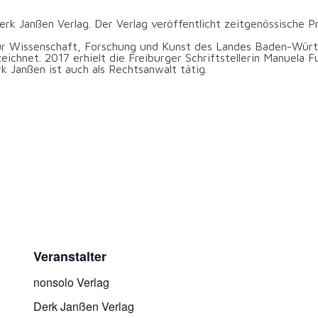
erk Jan­ßen Ver­lag. Der Ver­lag ver­öf­fent­licht zeit­ge­nös­si­sch
für Wis­sen­schaft, For­schung und Kunst des Lan­des Baden-Würt
e­zeich­net. 2017 erhielt die Frei­bur­ger Schrift­stel­le­rin Manue­la
Jan­ßen ist auch als Rechts­an­walt tätig.
Veranstalter
non­so­lo Verlag
Derk Jan­ßen Verlag