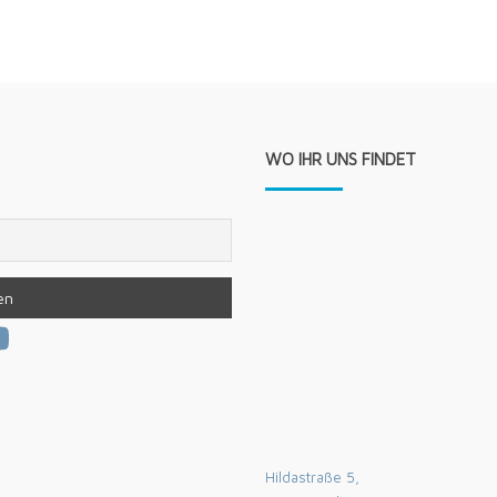
WO IHR UNS FINDET
am
book
tter
ouTube
Hildastraße 5,