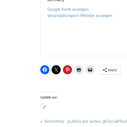
Goog­le Kar­te anzeigen
Veranstaltungsort-Website anzei­gen
Mehr
Gefällt mir:
Loa­
ding…
«
Workshop: pubblicare #idee @SocialMed
Veranstaltung