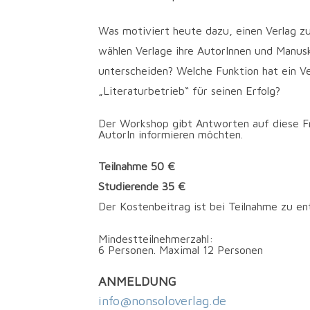
Was motiviert heute dazu, einen Verlag zu
wählen Verlage ihre AutorInnen und Manusk
unterscheiden? Welche Funktion hat ein Ve
„Literaturbetrieb“ für seinen Erfolg?
Der Work­shop gibt Ant­wor­ten auf die­se Fr
AutorIn infor­mie­ren möchten.
Teilnahme 50 €
Studierende 35 €
Der Kostenbeitrag ist bei Teilnahme zu en
Min­dest­teil­neh­mer­zahl:
6 Per­so­nen. Maxi­mal 12 Personen
ANMELDUNG
info@nonsoloverlag.de