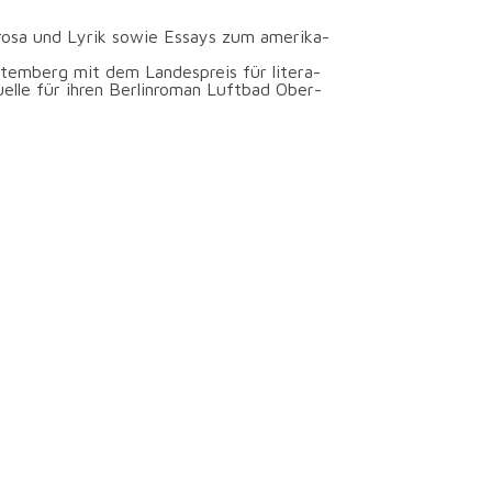
e Pro­sa und Lyrik sowie Essays zum ame­ri­ka­
temberg mit dem Lan­des­preis für lite­ra­
 Fuel­le für ihren Ber­lin­ro­man Luft­bad Ober­