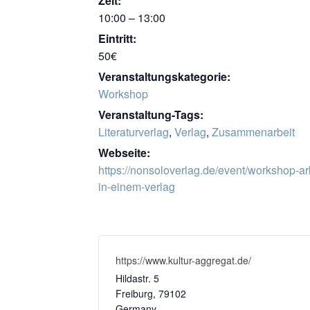
Zeit:
10:00 – 13:00
Eintritt:
50€
Ver­an­stal­tungs­ka­te­go­rie:
Work­shop
Veranstaltung-Tags:
Lite­ra­tur­ver­lag
,
Ver­lag
,
Zusam­men­ar­beit
Webseite:
https://nonsoloverlag.de/event/workshop-ar
in-einem-verlag
https://www.kultur-aggregat.de/
Hil­da­str. 5
Frei­burg
,
79102
Ger­ma­ny