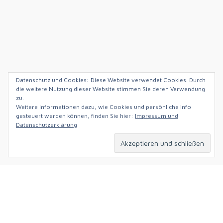
Datenschutz und Cookies: Diese Website verwendet Cookies. Durch
die weitere Nutzung dieser Website stimmen Sie deren Verwendung
zu.
Hildastraße 5,
Weitere Informationen dazu, wie Cookies und persönliche Info
79102 Freiburg im Breisgau,
gesteuert werden können, finden Sie hier:
Impressum und
Deutschland
Datenschutzerklärung
+49 (0)761 88140061
info@nonsoloverlag.de
DOVE TROVARCI