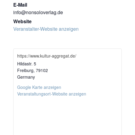
E‑Mail
info@nonsoloverlag.de
Website
Veranstalter-Website anzei­gen
https://www.kultur-aggregat.de/
Hil­da­str. 5
Frei­burg
,
79102
Ger­ma­ny
Goog­le Kar­te anzeigen
Veranstaltungsort-Website anzei­gen