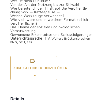
Wer ist mein Publikum?
Von der Art der Nut­zung bis zur Stilwahl
Wie berei­te ich den Inhalt auf die Ver­öf­fent­li­
chung vor? — Kaffeepause —
Wel­che Werk­zeu­ge verwenden?
Wie viel, wann und in wel­chem For­mat soll ich
veröffentlichen?
Das The­ma der sozia­len und öko­lo­gi­schen
Verantwortung
Gewon­ne­ne Erkennt­nis­se und Schlussfolgerungen
Unter­richts­spra­che:
ITA
Wei­te­re Brü­cken­spra­chen:
ENG, DEU, ESP
ZUM KALENDER HINZUFÜGEN
Details