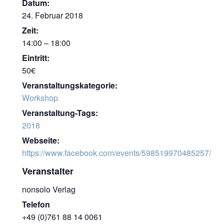
Datum:
24. Febru­ar 2018
Zeit:
14:00 – 18:00
Eintritt:
50€
Ver­an­stal­tungs­ka­te­go­rie:
Work­shop
Veranstaltung-Tags:
2018
Webseite:
https://www.facebook.com/events/598519970485257/
Veranstalter
non­so­lo Verlag
Telefon
+49 (0)761 88 14 0061