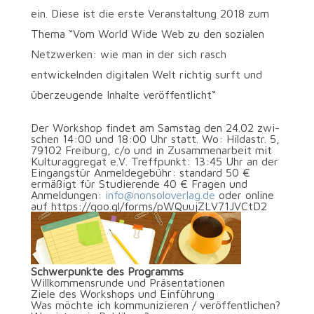
ein. Diese ist die erste Veranstaltung 2018 zum
Thema “Vom World Wide Web zu den sozialen
Netzwerken: wie man in der sich rasch
entwickelnden digitalen Welt richtig surft und
überzeugende Inhalte veröffentlicht“
Der Work­shop fin­det am Sams­tag den 24.02 zwi­
schen 14:00 und 18:00 Uhr statt.
Wo: Hil­da­str. 5,
79102 Frei­burg, c/o und in Zusam­men­ar­beit mit
Kul­tur­ag­gre­gat e.V. Treff­punkt: 13:45 Uhr an der
Ein­gangs­tür Anmel­de­ge­bühr: stan­dard 50 €
ermä­ßigt für Stu­die­ren­de 40 € Fra­gen und
Anmel­dun­gen:
info@nonsoloverlag.de
oder online
auf https://goo.gl/forms/pWQuujZLV71JVCtD2
Schwer­punk­te des Programms
Will­kom­mens­run­de und Präsentationen
Zie­le des Work­shops und Einführung
Was möch­te ich kom­mu­ni­zie­ren / veröffentlichen?