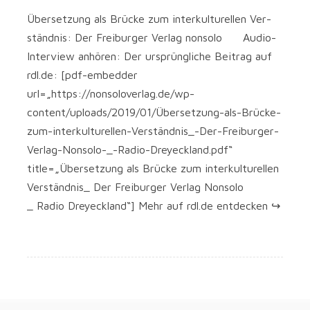
Über­set­zung als Brü­cke zum inter­kul­tu­rel­len Ver­
ständ­nis: Der Frei­bur­ger Ver­lag non­so­lo Audio-
Interview anhö­ren: Der ursprüng­li­che Bei­trag auf
rdl.de: [pdf-embedder
url=„https://nonsoloverlag.de/wp-
content/uploads/2019/01/Übersetzung-als-Brücke-
zum-interkulturellen-Verständnis_-Der-Freiburger-
Verlag-Nonsolo-_-Radio-Dreyeckland.pdf“
title=„Übersetzung als Brü­cke zum inter­kul­tu­rel­len
Verständnis_ Der Frei­bur­ger Ver­lag Non­so­lo
_ Radio Dreyeck­land“] Mehr auf rdl.de entdecken ↪