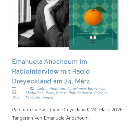
Emanuela Anechoum im
Radiointerview mit Radio
Dreyeckland am 24. März
Audioaufnahmen
,
AutorInnen
,
Interviews
,
04,
Mediathek
,
News
,
Presse
,
Publikationen
,
Romane
,
2026
Veranstaltungen
Radio­in­ter­view, Radio Dreyeck­land, 24. März 2026:
Tan­ge­rinn von Ema­nue­la Anechoum