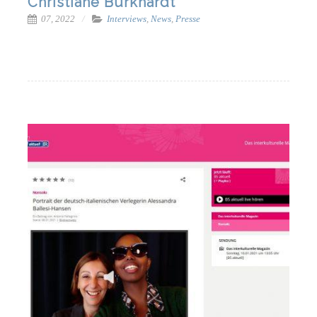
Christiane Burkhardt
07, 2022
Interviews
,
News
,
Presse