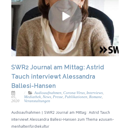
SWR2 Journal am Mittag: Astrid
Tauch interviewt Alessandra
Ballesi-Hansen
Audioaufnahmen
,
Corona-Virus
,
Interviews
,
05,
Mediathek
,
News
,
Presse
,
Publikationen
,
Romane
,
2020
Veranstaltungen
Audio­auf­nah­men | SWR2 Jour­nal am Mit­tag: Astrid Tauch
inter­viewt Ales­san­dra Ballesi-Hansen zum The­ma #zusam­
men­hal­ten­für­die­kul­tur