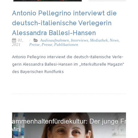
Antonio Pellegrino interviewt die
deutsch-italienische Verlegerin
Alessandra Ballesi-Hansen
01,
Audioaufnahmen
,
Interviews
,
Mediathek
,
News
,
2021
Preise
,
Presse
,
Publikationen
Anto­nio Pel­le­gri­no inter­viewt die deutsch-italienische Ver­le­
ge­rin Ales­san­dra Ballesi-Hansen im „Inter­kul­tu­rel­le Maga­zin“
des Baye­ri­schen Rundfunks