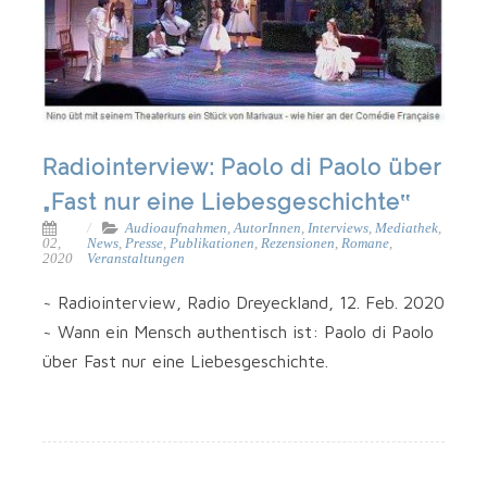
Radiointerview: Paolo di Paolo über
„Fast nur eine Liebesgeschichte‟
Audioaufnahmen
,
AutorInnen
,
Interviews
,
Mediathek
,
02,
News
,
Presse
,
Publikationen
,
Rezensionen
,
Romane
,
2020
Veranstaltungen
~ Radio­in­ter­view, Radio Dreyeck­land, 12. Feb. 2020
~ Wann ein Mensch authen­tisch ist: Pao­lo di Pao­lo
über Fast nur eine Liebesgeschichte.