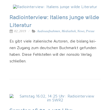
Radiointerview: Italiens junge wilde
Literatur
02, 2019
Audioaufnahmen
,
Mediathek
,
News
,
Presse
Es gibt vie­le ita­lie­ni­sche Autoren, die bis­lang kei­
nen Zugang zum deut­schen Buch­markt gefun­den
haben. Die­se Fehl­stel­len will der non­so­lo Ver­lag
schließen.