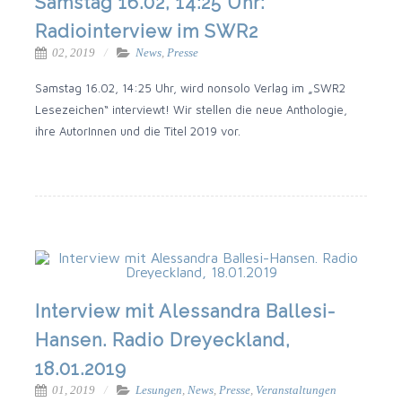
Samstag 16.02, 14:25 Uhr:
Radiointerview im SWR2
02, 2019
News
,
Presse
Sams­tag 16.02, 14:25 Uhr, wird non­so­lo Ver­lag im „SWR2
Lese­zei­chen“ inter­viewt! Wir stel­len die neue Antho­lo­gie,
ihre AutorIn­nen und die Titel 2019 vor.
Interview mit Alessandra Ballesi-
Hansen. Radio Dreyeckland,
18.01.2019
01, 2019
Lesungen
,
News
,
Presse
,
Veranstaltungen