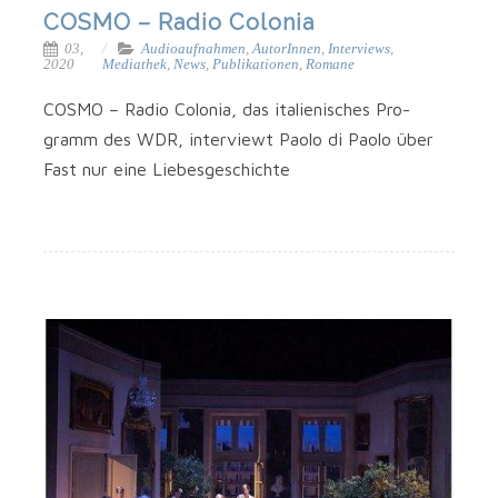
COSMO – Radio Colonia
03,
Audioaufnahmen
,
AutorInnen
,
Interviews
,
2020
Mediathek
,
News
,
Publikationen
,
Romane
COSMO – Radio Colo­nia, das ita­lie­ni­sches Pro­
gramm des WDR, inter­viewt Pao­lo di Pao­lo über
Fast nur eine Liebesgeschichte