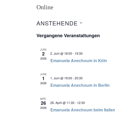
Online
ANSTEHENDE
Datum
wählen.
Vergangene Veranstaltungen
JUNI
2
2. Juni @ 18:00
-
19:30
2026
Emanuela Anechoum in Köln
JUNI
1
1. Juni @ 19:00
-
20:30
2026
Emanuela Anechoum in Berlin
APR.
26
26. April @ 11:30
-
12:30
2026
Emanuela Anechoum beim Italieni