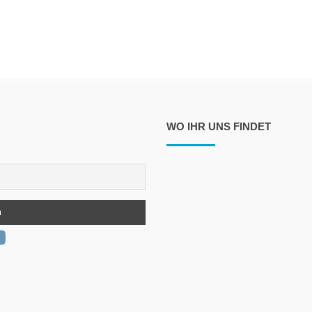
WO IHR UNS FINDET
m
ook
ter
ouTube