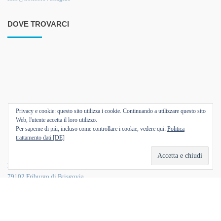
DOVE TROVARCI
Privacy e cookie: questo sito utilizza i cookie. Continuando a utilizzare questo sito
Web, l'utente accetta il loro utilizzo.
Per saperne di più, incluso come controllare i cookie, vedere qui:
Politica
trattamento dati [DE]
Hildastrasse 5,
79102 Friburgo di Brisgovia,
Germania
+49 (0)761 88140061
info@nonsoloverlag.de