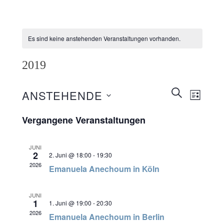
Es sind keine anstehenden Veranstaltungen vorhanden.
2019
Veranstaltunge
SUCHE
ANSTEHENDE
Veransta
LISTE
Suche
Ansichte
Datum
wählen.
Vergangene Veranstaltungen
und
Navigati
Ansichten,
JUNI
Navigation
2
2. Juni @ 18:00
-
19:30
2026
Emanuela Anechoum in Köln
JUNI
1
1. Juni @ 19:00
-
20:30
2026
Emanuela Anechoum in Berlin