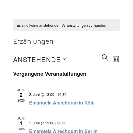
Es sind keine anstehenden Veranstaltungen vorhanden.
Erzählungen
Veranstaltun
SUCHE
Veranst
ANSTEHENDE
LISTE
Suche
Ansicht
Datum
wählen.
Vergangene Veranstaltungen
und
Navigat
Ansichten,
Navigation
JUNI
2
2. Juni @ 18:00
-
19:30
2026
Emanuela Anechoum in Köln
JUNI
1
1. Juni @ 19:00
-
20:30
2026
Emanuela Anechoum in Berlin