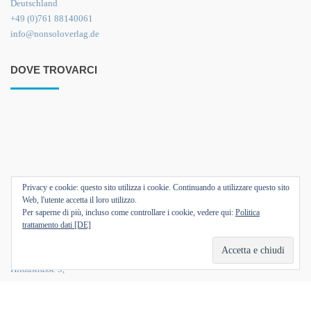
Deutschland
+49 (0)761 88140061
info@nonsoloverlag.de
DOVE TROVARCI
Privacy e cookie: questo sito utilizza i cookie. Continuando a utilizzare questo sito
Web, l'utente accetta il loro utilizzo.
Per saperne di più, incluso come controllare i cookie, vedere qui:
Politica
trattamento dati [DE]
Hildastrasse 5,
79102 Friburgo di Brisgovia,
Germania