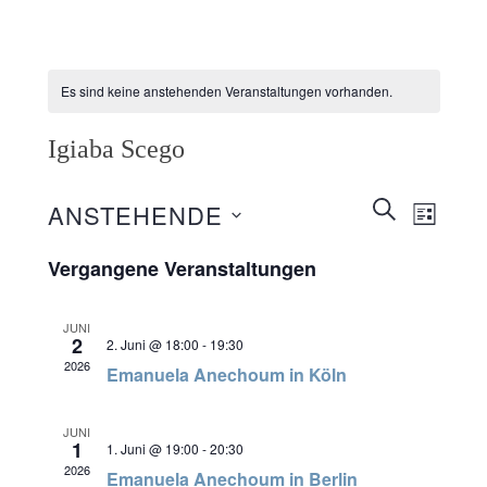
Es sind keine anstehenden Veranstaltungen vorhanden.
Igiaba Scego
Veranstaltunge
SUCHE
ANSTEHENDE
Veransta
LISTE
Suche
Ansichte
Datum
wählen.
Vergangene Veranstaltungen
und
Navigati
Ansichten,
JUNI
Navigation
2
2. Juni @ 18:00
-
19:30
2026
Emanuela Anechoum in Köln
JUNI
1
1. Juni @ 19:00
-
20:30
2026
Emanuela Anechoum in Berlin