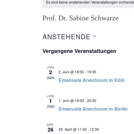
Es sind keine anstehenden Veranstaltungen vorhande
Prof. Dr. Sabine Schwarze
ANSTEHENDE
Datum
wählen.
Vergangene Veranstaltungen
JUNI
2
2. Juni @ 18:00
-
19:30
2026
Emanuela Anechoum in Köln
JUNI
1
1. Juni @ 19:00
-
20:30
2026
Emanuela Anechoum in Berlin
APR.
26
26. April @ 11:30
-
12:30