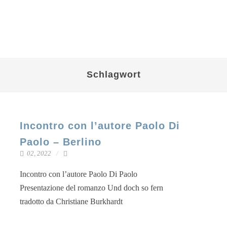
Schlagwort
Incontro con l’autore Paolo Di
Paolo – Berlino
02, 2022
Incon­tro con l’autore Pao­lo Di Paolo
Pre­sen­ta­zio­ne del roman­zo Und doch so fern
tra­dot­to da Chris­tia­ne Burkhardt