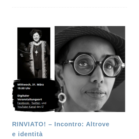
RINVIATO! – Incontro: Altrove
e identità