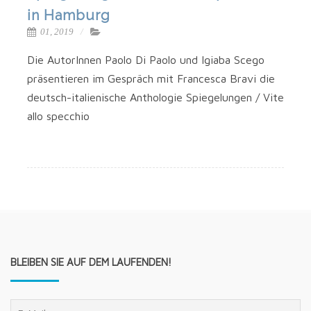
in Hamburg
01, 2019
Die AutorIn­nen Pao­lo Di Pao­lo und Igi­a­ba Sce­go
prä­sen­tie­ren im Gespräch mit Fran­ce­s­ca Bra­vi die
deutsch-italienische Antho­lo­gie Spie­ge­lun­gen / Vite
allo specchio
BLEIBEN SIE AUF DEM LAUFENDEN!