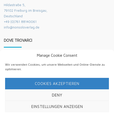
Hildastraße 5,
79102 Freiburg im Breisgau,
Deutschland
+49 (0)761 88140061
info@nonsoloverlag.de
DOVE TROVARCI
Manage Cookie Consent
Wir verwenden Cookies, um unsere Webseiten und Online-Dienste zu
optimieren.
COOKIES AKZEPTIEREN
Privacy e cookie: questo sito utilizza i cookie. Continuando a
utilizzare questo sito Web, l'utente accetta il loro utilizzo.
Per saperne di più, incluso come controllare i cookie, vedere qui:
DENY
Politica trattamento dati [DE]
EINSTELLUNGEN ANZEIGEN
Hildastrasse 5,