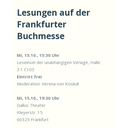
Lesungen auf der
Frankfurter
Buchmesse
Mi, 15.10., 15:30 Uhr
Lese­insel der unab­hän­gi­gen Ver­la­ge, Hal­le
3.1 C105
Ein­tritt frei
Mode­ra­ti­on: Vere­na von Kos­kull
Mi, 15.10., 19:30 Uhr
Gal­lus Thea­ter
Kley­er­str. 15
60325 Frank­furt