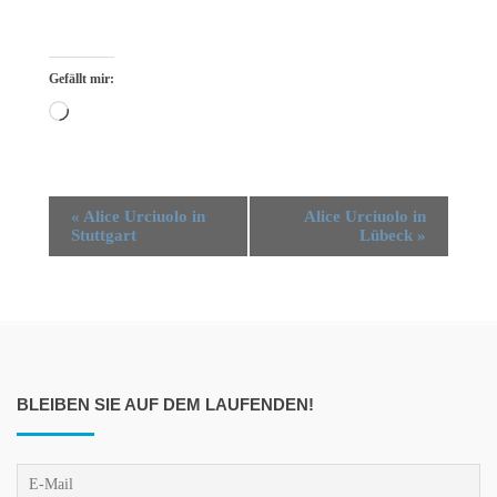
Gefällt mir:
Loa­
ding…
Veranstaltung
«
Alice Urciuolo in
Alice Urciuolo in
Stuttgart
Lübeck
»
Navigation
BLEIBEN SIE AUF DEM LAUFENDEN!