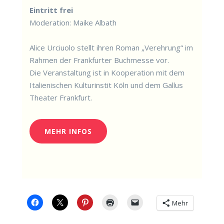
Ein­tritt frei
Mode­ra­ti­on: Mai­ke Albath
Ali­ce Urciuo­lo stellt ihren Roman „Ver­eh­rung“ im
Rah­men der Frank­fur­ter Buch­mes­se vor.
Die Ver­an­stal­tung ist in Koope­ra­ti­on mit dem
Ita­lie­ni­schen Kul­tur­in­s­tit Köln und dem Gal­lus
Thea­ter Frankfurt.
MEHR INFOS
Mehr