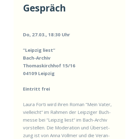
Gespräch
Do, 27.03., 18:30 Uhr
“Leip­zig liest“
Bach-Archiv
Tho­mas­kirch­hof 15/16
04109 Leip­zig
Ein­tritt frei
Lau­ra For­ti wird ihren Roman “Mein Vater,
viel­leicht“ im Rah­men der Leip­zi­ger Buch­
mes­se bei “Leip­zig liest“ im Bach-Archiv
vor­stel­len. Die Mode­ra­ti­on und Über­set­
zung ist von Anna Voll­mer und die Ver­an­