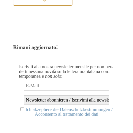
Rimani aggiornato!
Iscri­vi­ti alla nos­t­ra news­let­ter men­si­le per non per­
der­ti nessuna novi­tà sul­la let­te­ra­tura ita­lia­na con­
tem­po­ra­nea e
non solo
:
Ich akzep­tie­re die Daten­schutz­be­stim­mun­gen /
Accon­sen­to al trat­ta­men­to dei dati