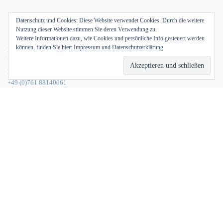
Datenschutz und Cookies: Diese Website verwendet Cookies. Durch die weitere
Nutzung dieser Website stimmen Sie deren Verwendung zu.
Weitere Informationen dazu, wie Cookies und persönliche Info gesteuert werden
können, finden Sie hier:
Impressum und Datenschutzerklärung
Hildastraße 5,
79102 Freiburg im Breisgau,
Deutschland
+49 (0)761 88140061
info@nonsoloverlag.de
DOVE TROVARCI