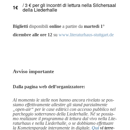
/ 3 € per gli incon­tri di let­tu­ra nella Sil­ch­er­saal
1€
del­la Liederhalle
Biglietti
disponibili
online
a partire da
martedì 1°
dicembre alle ore 12
su
www.literaturhaus-stuttgart.de
Avviso importante
Dalla pagina web dell’organizzatore:
Al momen­to le stel­le non han­no anco­ra rivela­to se pos­
sia­mo effet­ti­va­men­te allesti­re gli stand par­zi­al­men­te
„open-air“ per le case edit­ri­ci con acces­so pubbli­co nel
par­cheg­gio sot­ter­ra­neo del­la Lie­der­hal­le. Né se pos­sia­
mo rea­liz­za­re il pro­gram­ma di let­tu­ra dal vivo nella Lite­
ra­tur­haus e nella Lie­der­hal­le, o se dob­bia­mo effet­tua­re
la Kome­ten­pa­ra­de inter­amen­te in digi­ta­le.
Qui
vi ter­re­