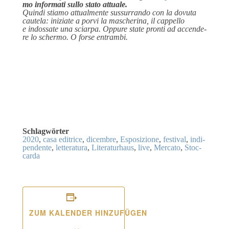
mo infor­ma­ti sul­lo sta­to attuale.
Quin­di sti­amo attu­al­men­te suss­ur­ran­do con la dovu­ta
caut­ela: ini­zia­te a por­vi la masche­ri­na, il cap­pel­lo
e indos­sa­te una sciar­pa. Oppu­re sta­te pron­ti ad accen­de­
re lo scher­mo. O for­se entrambi.
Visi­ta literaturhaus-stuttgart.de
Schlag­wör­ter
2020
,
casa editri­ce
,
dicembre
,
Espo­si­zio­ne
,
fes­ti­val
,
indi­
pen­den­te
,
let­te­ra­tura
,
Lite­ra­tur­haus
,
live
,
Mer­ca­to
,
Stoc­
car­da
ZUM KALENDER HINZUFÜGEN