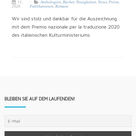
11,
Anthologien
,
Bücher
,
Neuigkeiten
,
News
,
Preise
,
2020
Publikationen
,
Romane
Wir sind stolz und dank­bar für die Aus­zeich­nung
mit dem Pre­mio nazio­na­le per la tra­du­zi­o­ne 2020
des ita­lie­ni­schen Kulturministeriums
BLEIBEN SIE AUF DEM LAUFENDEN!