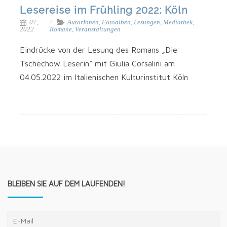
Lesereise im Frühling 2022: Köln
07,
AutorInnen
,
Fotoalben
,
Lesungen
,
Mediathek
,
2022
Romane
,
Veranstaltungen
Ein­drü­cke von der Lesung des Romans „Die
Tschechow Lese­rin“ mit Giu­lia Cor­sali­ni am
04.05.2022 im Ita­lie­ni­schen Kul­tur­in­sti­tut Köln
BLEIBEN SIE AUF DEM LAUFENDEN!