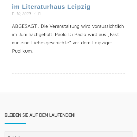
im Literaturhaus Leipzig
10, 2020
ABGESAGT: Die Ver­an­stal­tung wird vor­aus­sicht­lich
im Juni nach­ge­holt. Pao­lo Di Pao­lo wird aus „Fast
nur eine Lie­bes­ge­schich­te“ vor dem Leip­zi­ger
Publikum.
BLEIBEN SIE AUF DEM LAUFENDEN!