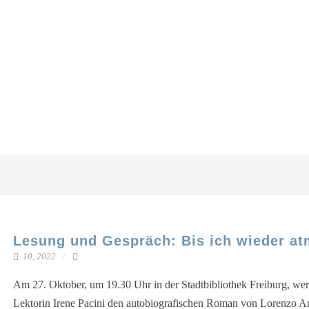
Lesung und Gespräch: Bis ich wieder a
10, 2022
Am 27. Okto­ber, um 19.30 Uhr in der Stadt­bi­blio­thek Frei­burg, we
Lek­to­rin Ire­ne Paci­ni den auto­bio­gra­fi­schen Roman von Loren­zo 