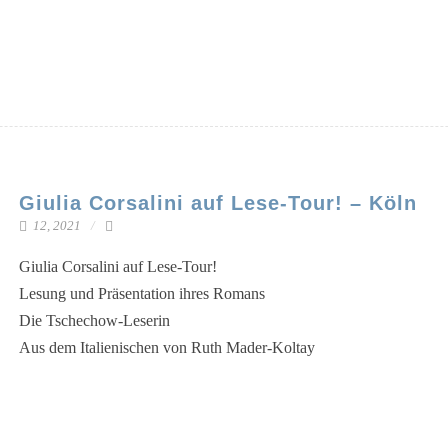
Giulia Corsalini auf Lese-Tour! – Köln
12, 2021
Giu­lia Cor­sali­ni auf Lese-Tour!
Lesung und Prä­sen­ta­ti­on ihres Romans
Die Tschechow-Leserin
Aus dem Ita­lie­ni­schen von Ruth Mader-Koltay