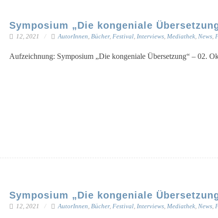
Symposium „Die kongeniale Übersetzung“
12, 2021
AutorInnen
,
Bücher
,
Festival
,
Interviews
,
Mediathek
,
News
,
P
Auf­zeich­nung: Sym­po­si­um „Die kon­ge­nia­le Über­set­zung“ – 02. O
Symposium „Die kongeniale Übersetzung“
12, 2021
AutorInnen
,
Bücher
,
Festival
,
Interviews
,
Mediathek
,
News
,
P