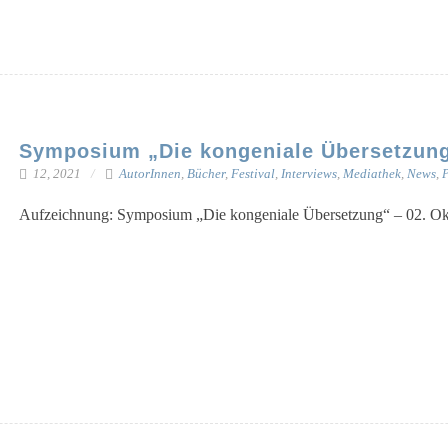
Symposium „Die kongeniale Übersetzung“
12, 2021
AutorInnen
,
Bücher
,
Festival
,
Interviews
,
Mediathek
,
News
,
P
Auf­zeich­nung: Sym­po­si­um „Die kon­ge­nia­le Über­set­zung“ – 02. O