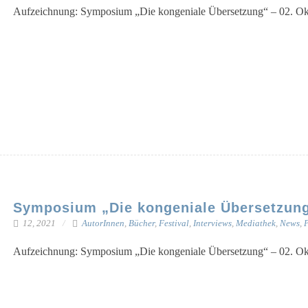
Auf­zeich­nung: Sym­po­si­um „Die kon­ge­nia­le Über­set­zung“ – 02. O
Symposium „Die kongeniale Übersetzung“
12, 2021
AutorInnen
,
Bücher
,
Festival
,
Interviews
,
Mediathek
,
News
,
P
Auf­zeich­nung: Sym­po­si­um „Die kon­ge­nia­le Über­set­zung“ – 02. O