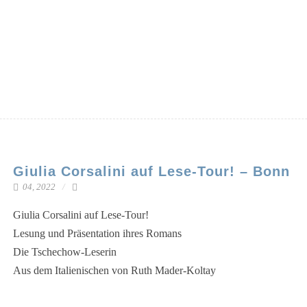
Giulia Corsalini auf Lese-Tour! – Bonn
04, 2022
Giu­lia Cor­sali­ni auf Lese-Tour!
Lesung und Prä­sen­ta­ti­on ihres Romans
Die Tschechow-Leserin
Aus dem Ita­lie­ni­schen von Ruth Mader-Koltay