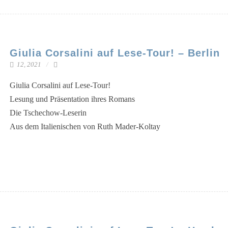
Giulia Corsalini auf Lese-Tour! – Berlin
12, 2021
Giu­lia Cor­sali­ni auf Lese-Tour!
Lesung und Prä­sen­ta­ti­on ihres Romans
Die Tschechow-Leserin
Aus dem Ita­lie­ni­schen von Ruth Mader-Koltay