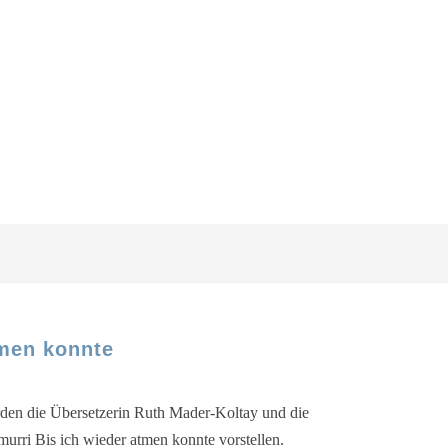
tmen konnte
r­den die Über­set­ze­rin Ruth Mader-Koltay und die
Amur­ri Bis ich wie­der atmen konn­te vorstellen.