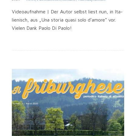
Video­auf­nah­me | Der Autor selbst liest nun, in Ita­
lie­nisch, aus „Una sto­ria qua­si solo d‘amore“ vor.
Vie­len Dank Pao­lo Di Paolo!