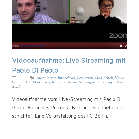
Videoaufnahme: Live Streaming mit
Paolo Di Paolo
AutorInnen
,
Interviews
,
Lesungen
,
Mediathek
,
News
,
06,
Publikationen
,
Romane
,
Veranstaltungen
,
Videoaufnahmen
2020
Video­auf­nah­me vom Live-Streaming mit Pao­lo Di
Pao­lo, Autor des Romans „Fast nur eine Lie­bes­ge­
schich­te“. Eine Ver­an­stal­tung des IIC Berlin.