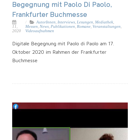
Begegnung mit Paolo Di Paolo,
Frankfurter Buchmesse
AutorInnen
,
Interviews
,
Lesungen
,
Mediathek
,
11,
Messen
,
News
,
Publikationen
,
Romane
,
Veranstaltungen
,
2020
Videoaufnahmen
Digi­ta­le Begeg­nung mit Pao­lo di Pao­lo am 17.
Okto­ber 2020 im Rah­men der Frank­fur­ter
Buchmesse