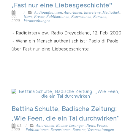
„Fast nur eine Liebesgeschichte‟
Audioaufnahmen
,
AutorInnen
,
Interviews
,
Mediathek
,
02,
News
,
Presse
,
Publikationen
,
Rezensionen
,
Romane
,
2020
Veranstaltungen
~ Radio­in­ter­view, Radio Dreyeck­land, 12. Feb. 2020
~ Wann ein Mensch authen­tisch ist: Pao­lo di Pao­lo
über Fast nur eine Liebesgeschichte.
Bettina Schulte, Badische Zeitung:
„Wie Feen, die ein Tal durchwirken“
01,
AutorInnen
,
Bücher
,
Lesungen
,
News
,
Presse
,
2020
Publikationen
,
Rezensionen
,
Romane
,
Veranstaltungen