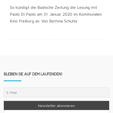
So kün­digt die Badi­sche Zei­tung die Lesung mit
Pao­lo Di Pao­lo am 31. Janu­ar 2020 im Kom­mu­na­len
Kino Frei­burg an. Von Bet­ti­na Schulte
BLEIBEN SIE AUF DEM LAUFENDEN!