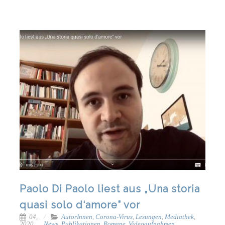
Paolo Di Paolo liest aus „Una storia
quasi solo d‘amore” vor
04,
AutorInnen
,
Corona-Virus
,
Lesungen
,
Mediathek
,
2020
News
,
Publikationen
,
Romane
,
Videoaufnahmen