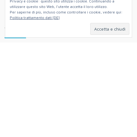
Privacy e cookie: questo sito utilizza i cookie. Continuando a
Instagram
Facebook
Twitter
YouTube
utilizzare questo sito Web, l'utente accetta il loro utilizzo.
Per saperne di più, incluso come controllare i cookie, vedere qui:
Politica trattamento dati [DE]
WO IHR UNS FINDET
Hildastraße 5,
79102 Freiburg im Breisgau,
Deutschland