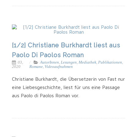
[1/2] Christiane Burkhardt liest aus
Paolo Di Paolos Roman
03,
AutorInnen
,
Lesungen
,
Mediathek
,
Publikationen
,
2020
Romane
,
Videoaufnahmen
Chris­tia­ne Burk­hardt, die Über­set­ze­rin von Fast nur
eine Lie­bes­ge­schich­te, liest für uns eine Pas­sa­ge
aus Pao­lo di Pao­los Roman vor.