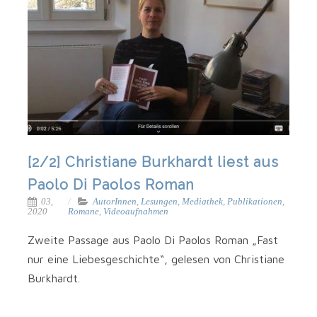
[2/2] Christiane Burkhardt liest aus
Paolo Di Paolos Roman
03,
AutorInnen
,
Lesungen
,
Mediathek
,
Publikationen
,
2020
Romane
,
Videoaufnahmen
Zwei­te Pas­sa­ge aus Pao­lo Di Pao­los Roman „Fast
nur eine Lie­bes­ge­schich­te“, gele­sen von Chris­tia­ne
Burkhardt.