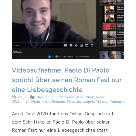
Videoaufnahme: Paolo Di Paolo
spricht über seinen Roman Fast nur
eine Liebesgeschichte
12,
AutorInnen
,
Interviews
,
Mediathek
,
News
,
2020
Publikationen
,
Romane
,
Veranstaltungen
,
Videoaufnahmen
Am 3. Dez. 2020 fand das Online-Gespräch mit
dem Schrift­stel­ler Pao­lo Di Pao­lo über sei­nen
Roman Fast nur eine Lie­bes­ge­schich­te statt.