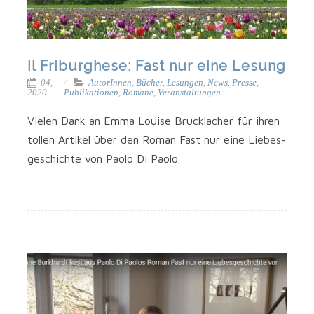
Il Friburghese: Fast nur eine Lesung
04,
AutorInnen
,
Bücher
,
Lesungen
,
News
,
Presse
,
2020
Publikationen
,
Romane
,
Veranstaltungen
Vie­len Dank an Emma Loui­se Bruck­la­cher für ihren
tol­len Arti­kel über den Roman Fast nur eine Lie­bes­
ge­schich­te von Pao­lo Di Paolo.