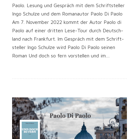
Pao­lo. Lesung und Gespräch mit dem Schrift­stel­ler
Ingo Schul­ze und dem Roman­au­tor Pao­lo Di Pao­lo
Am 7. Novem­ber 2022 kommt der Autor Pao­lo di
Pao­lo auf einer drit­ten Lese-Tour durch Deutsch­
land nach Frank­furt. Im Gespräch mit dem Schrift­
stel­ler Ingo Schul­ze wird Pao­lo Di Pao­lo sei­nen
Roman Und doch so fern vor­stel­len und im…