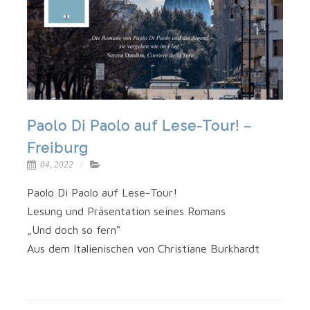
Paolo Di Paolo auf Lese-Tour! –
Freiburg
04, 2022
Pao­lo Di Pao­lo auf Lese-Tour!
Lesung und Prä­sen­ta­ti­on sei­nes Romans
„Und doch so fern“
Aus dem Ita­lie­ni­schen von Chris­tia­ne Burkhardt