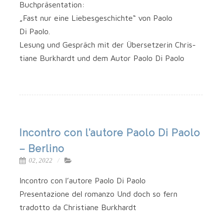
Buch­prä­sen­ta­ti­on:
„Fast nur eine Lie­bes­ge­schich­te“ von Pao­lo
Di Paolo.
Lesung und Gespräch mit der Über­set­ze­rin Chris­
tia­ne Burk­hardt und dem Autor Pao­lo Di Paolo
Incontro con l’autore Paolo Di Paolo
– Berlino
02, 2022
Incon­tro con l’autore Pao­lo Di Paolo
Pre­sen­ta­zio­ne del roman­zo Und doch so fern
tra­dot­to da Chris­tia­ne Burkhardt