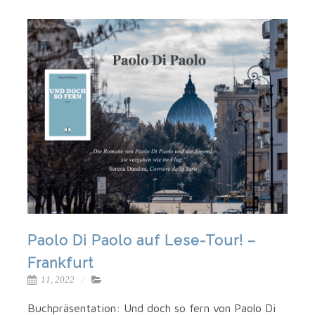
Paolo Di Paolo auf Lese-Tour! –
Frankfurt
11, 2022
Buch­prä­sen­ta­ti­on: Und doch so fern von Pao­lo Di