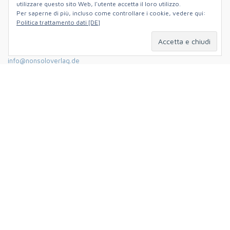
utilizzare questo sito Web, l'utente accetta il loro utilizzo.
Per saperne di più, incluso come controllare i cookie, vedere qui:
Hildastraße 5,
Politica trattamento dati [DE]
79102 Freiburg im Breisgau,
Deutschland
+49 (0)761 88140061
info@nonsoloverlag.de
DOVE TROVARCI