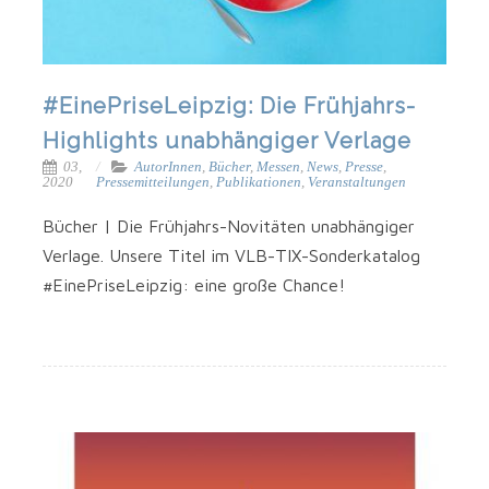
#EinePriseLeipzig: Die Frühjahrs-
Highlights unabhängiger Verlage
03,
AutorInnen
,
Bücher
,
Messen
,
News
,
Presse
,
2020
Pressemitteilungen
,
Publikationen
,
Veranstaltungen
Bücher | Die Frühjahrs-Novitäten unab­hän­gi­ger
Ver­la­ge. Unse­re Titel im VLB-TIX-Sonderkatalog
#EinePri­se­Leip­zig: eine gro­ße Chance!