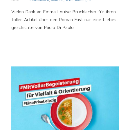
Vie­len Dank an Emma Loui­se Bruck­la­cher für ihren
tol­len Arti­kel über den Roman Fast nur eine Lie­bes­
ge­schich­te von Pao­lo Di Paolo.