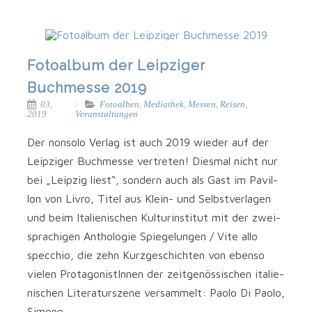
Fotoalbum der Leipziger
Buchmesse 2019
03,
Fotoalben
,
Mediathek
,
Messen
,
Reisen
,
2019
Veranstaltungen
Der non­so­lo Ver­lag ist auch 2019 wie­der auf der
Leip­zi­ger Buch­mes­se ver­tre­ten! Dies­mal nicht nur
bei „Leip­zig liest“, son­dern auch als Gast im Pavil­
lon von Liv­ro, Titel aus Klein- und Selbst­ver­la­gen
und beim Ita­lie­ni­schen Kul­tur­in­sti­tut mit der zwei­
spra­chi­gen Antho­lo­gie Spie­ge­lun­gen / Vite allo
spec­chio, die zehn Kurz­ge­schich­ten von eben­so
vie­len Prot­ago­nis­tIn­nen der zeit­ge­nös­si­schen ita­lie­
ni­schen Lite­ra­tur­sze­ne ver­sam­melt: Pao­lo Di Pao­lo,
Simone…