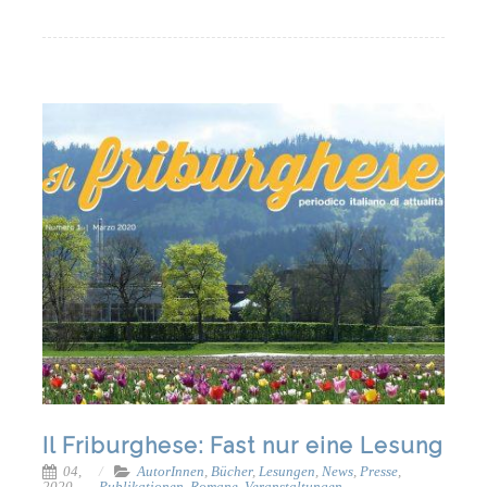
Il Friburghese: Fast nur eine Lesung
04,
AutorInnen
,
Bücher
,
Lesungen
,
News
,
Presse
,
2020
Publikationen
,
Romane
,
Veranstaltungen