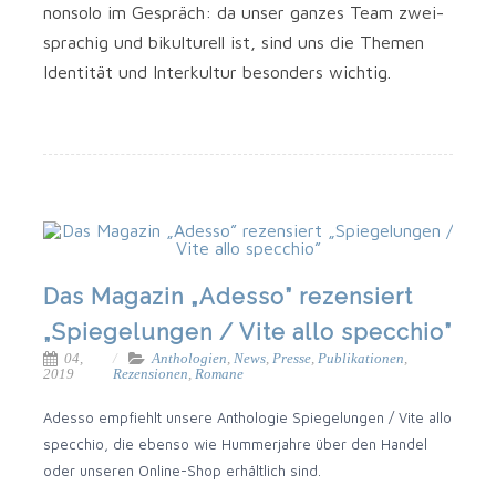
non­so­lo im Gespräch: da unser gan­zes Team zwei­
spra­chig und bikul­tu­rell ist, sind uns die The­men
Iden­ti­tät und Inter­kul­tur beson­ders wichtig.
Das Magazin „Adesso” rezensiert
„Spiegelungen / Vite allo specchio”
04,
Anthologien
,
News
,
Presse
,
Publikationen
,
2019
Rezensionen
,
Romane
Adesso emp­fiehlt unse­re Antho­lo­gie Spie­ge­lun­gen / Vite allo
spec­chio, die eben­so wie Hum­mer­jah­re über den Han­del
oder unse­ren Online-Shop erhält­lich sind.