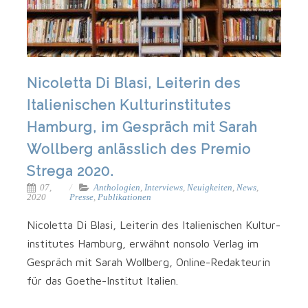
Nicoletta Di Blasi, Leiterin des
Italienischen Kulturinstitutes
Hamburg, im Gespräch mit Sarah
Wollberg anlässlich des Premio
Strega 2020.
07,
Anthologien
,
Interviews
,
Neuigkeiten
,
News
,
2020
Presse
,
Publikationen
Nico­let­ta Di Bla­si, Lei­te­rin des Ita­lie­ni­schen Kul­tur­
in­sti­tu­tes Ham­burg, erwähnt non­so­lo Ver­lag im
Gespräch mit Sarah Woll­berg, Online-Redakteurin
für das Goethe-Institut Italien.