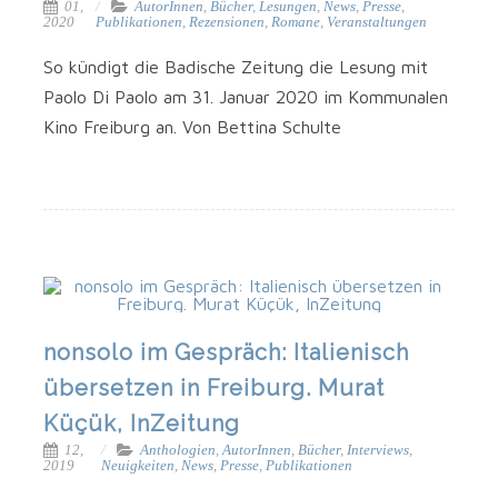
01,
AutorInnen
,
Bücher
,
Lesungen
,
News
,
Presse
,
2020
Publikationen
,
Rezensionen
,
Romane
,
Veranstaltungen
So kün­digt die Badi­sche Zei­tung die Lesung mit
Pao­lo Di Pao­lo am 31. Janu­ar 2020 im Kom­mu­na­len
Kino Frei­burg an. Von Bet­ti­na Schulte
nonsolo im Gespräch: Italienisch
übersetzen in Freiburg. Murat
Küçük, InZeitung
12,
Anthologien
,
AutorInnen
,
Bücher
,
Interviews
,
2019
Neuigkeiten
,
News
,
Presse
,
Publikationen