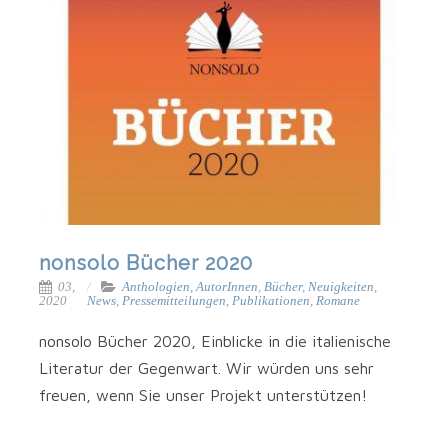
nonsolo Bücher 2020
03,
Anthologien
,
AutorInnen
,
Bücher
,
Neuigkeiten
,
2020
News
,
Pressemitteilungen
,
Publikationen
,
Romane
non­so­lo Bücher 2020, Ein­bli­cke in die ita­lie­ni­sche
Lite­ra­tur der Gegen­wart. Wir wür­den uns sehr
freu­en, wenn Sie unser Pro­jekt unterstützen!