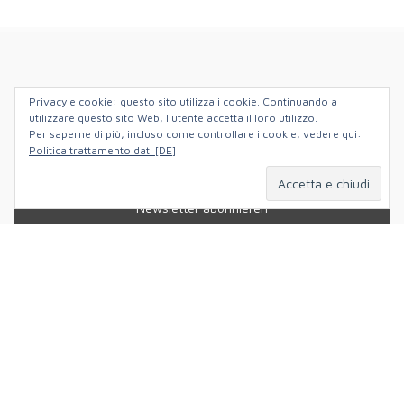
(Beiträge)
BLEIBEN SIE AUF DEM LAUFENDEN!
Privacy e cookie: questo sito utilizza i cookie. Continuando a
utilizzare questo sito Web, l'utente accetta il loro utilizzo.
Per saperne di più, incluso come controllare i cookie, vedere qui:
Politica trattamento dati [DE]
Instagram
Facebook
Twitter
YouTube
WO IHR UNS FINDET