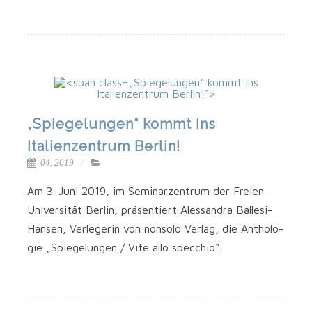
„Spiegelungen“ kommt ins
Italienzentrum Berlin!">
„
Spiegelungen“ kommt ins
Italienzentrum Berlin!
04, 2019
Am 3. Juni 2019, im Semi­nar­zen­trum der Frei­en
Uni­ver­si­tät Ber­lin, prä­sen­tiert Ales­san­dra Ballesi-
Hansen, Ver­le­ge­rin von non­so­lo Ver­lag, die Antho­lo­
gie „Spie­ge­lun­gen / Vite allo specchio“.