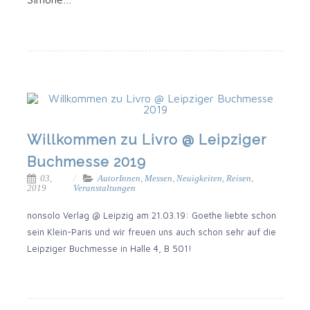
Willkommen zu Livro @ Leipziger
Buchmesse 2019
03,
AutorInnen
,
Messen
,
Neuigkeiten
,
Reisen
,
2019
Veranstaltungen
non­so­lo Ver­lag @ Leip­zig am 21.03.19: Goe­the lieb­te schon
sein Klein-Paris und wir freu­en uns auch schon sehr auf die
Leip­zi­ger Buch­mes­se in Hal­le 4, B 501!