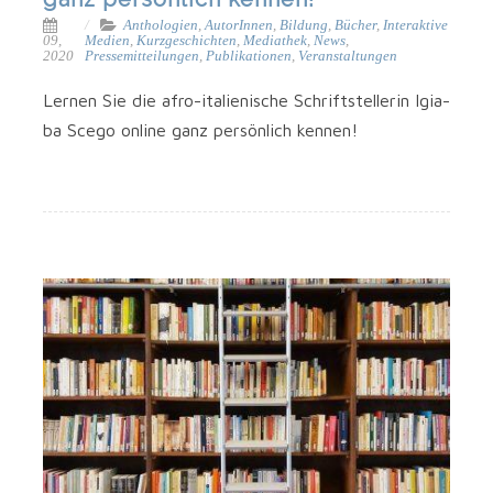
Anthologien
,
AutorInnen
,
Bildung
,
Bücher
,
Interaktive
09,
Medien
,
Kurzgeschichten
,
Mediathek
,
News
,
2020
Pressemitteilungen
,
Publikationen
,
Veranstaltungen
Ler­nen Sie die afro-italienische Schrift­stel­le­rin Igi­a­
ba Sce­go online ganz per­sön­lich kennen!