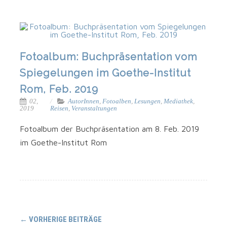
Fotoalbum: Buchpräsentation vom
Spiegelungen im Goethe-Institut
Rom, Feb. 2019
02,
AutorInnen
,
Fotoalben
,
Lesungen
,
Mediathek
,
2019
Reisen
,
Veranstaltungen
Foto­al­bum der Buch­prä­sen­ta­ti­on am 8. Feb. 2019
im Goethe-Institut Rom
Navigation
←
VORHERIGE BEITRÄGE