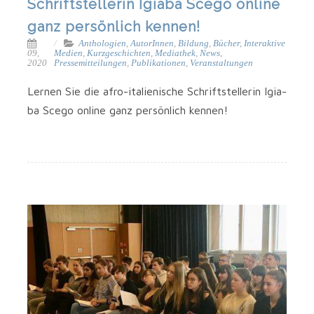
Schriftstellerin Igiaba Scego online
ganz persönlich kennen!
Anthologien
,
AutorInnen
,
Bildung
,
Bücher
,
Interaktive
09,
Medien
,
Kurzgeschichten
,
Mediathek
,
News
,
2020
Pressemitteilungen
,
Publikationen
,
Veranstaltungen
Ler­nen Sie die afro-italienische Schrift­stel­le­rin Igi­a­
ba Sce­go online ganz per­sön­lich kennen!