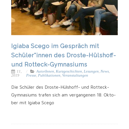
Igiaba Scego im Gespräch mit
Schüler*innen des Droste-Hülshoff-
und Rotteck-Gymnasiums
11,
AutorInnen
,
Kurzgeschichten
,
Lesungen
,
News
,
2019
Presse
,
Publikationen
,
Veranstaltungen
Die Schü­ler des Droste-Hülshoff- und Rotteck-
Gymnasiums tra­fen sich am ver­gan­ge­nen 18. Okto­
ber mit Igi­a­ba Scego