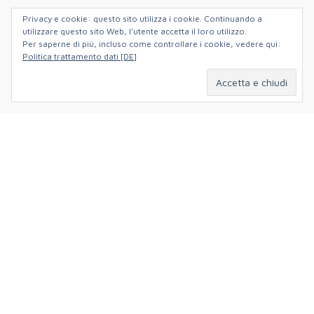
Privacy e cookie: questo sito utilizza i cookie. Continuando a
utilizzare questo sito Web, l'utente accetta il loro utilizzo.
Per saperne di più, incluso come controllare i cookie, vedere qui:
Politica trattamento dati [DE]
Hildastraße 5,
79102 Freiburg im Breisgau,
Deutschland
+49 (0)761 88140061
info@nonsoloverlag.de
DOVE TROVARCI