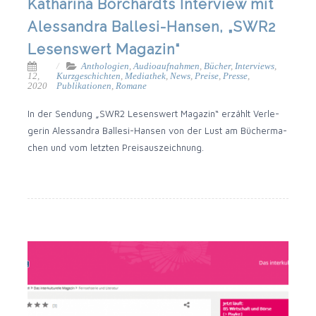
Katharina Borchardts Interview mit
Alessandra Ballesi-Hansen, „SWR2
Lesenswert Magazin“
Anthologien
,
Audioaufnahmen
,
Bücher
,
Interviews
,
12,
Kurzgeschichten
,
Mediathek
,
News
,
Preise
,
Presse
,
2020
Publikationen
,
Romane
In der Sen­dung „SWR2 Lesens­wert Maga­zin“ erzählt Ver­le­
ge­rin Ales­san­dra Ballesi-Hansen von der Lust am Bücher­ma­
chen und vom letz­ten Preisauszeichnung.