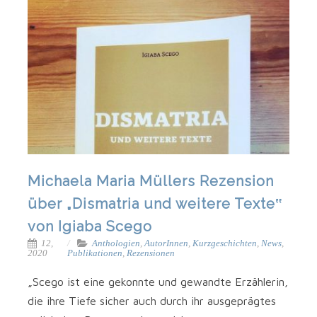
Michaela Maria Müllers Rezension
über „Dismatria und weitere Texte‟
von Igiaba Scego
12,
Anthologien
,
AutorInnen
,
Kurzgeschichten
,
News
,
2020
Publikationen
,
Rezensionen
„
Sce­go ist eine gekonn­te und gewand­te Erzäh­le­rin,
die ihre Tie­fe sicher auch durch ihr aus­ge­präg­tes