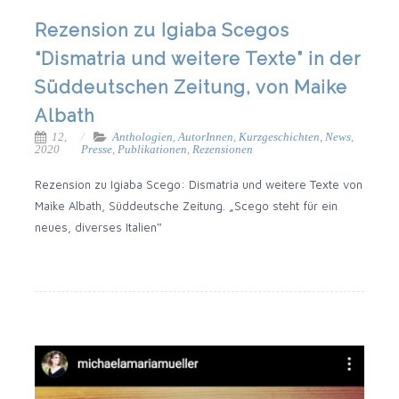
Rezension zu Igiaba Scegos
“Dismatria und weitere Texte” in der
Süddeutschen Zeitung, von Maike
Albath
12,
Anthologien
,
AutorInnen
,
Kurzgeschichten
,
News
,
2020
Presse
,
Publikationen
,
Rezensionen
Rezen­si­on zu Igi­a­ba Sce­go: Dis­ma­tria und wei­te­re Tex­te von
Mai­ke Albath, Süd­deut­sche Zei­tung. „Sce­go steht für ein
neu­es, diver­ses Italien‟