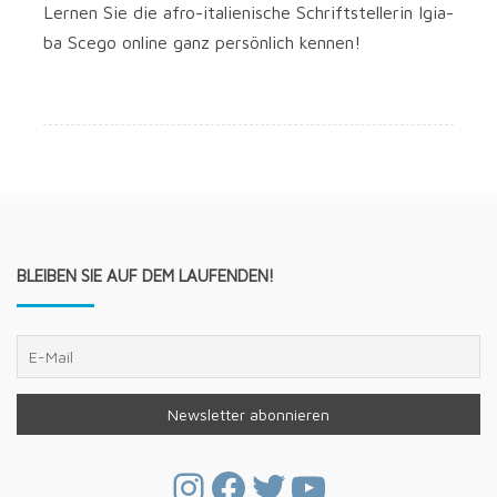
Ler­nen Sie die afro-italienische Schrift­stel­le­rin Igi­a­
ba Sce­go online ganz per­sön­lich kennen!
BLEIBEN SIE AUF DEM LAUFENDEN!
Instagram
Facebook
Twitter
YouTube