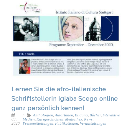
Lernen Sie die afro-italienische
Schriftstellerin Igiaba Scego online
ganz persönlich kennen!
Anthologien
,
AutorInnen
,
Bildung
,
Bücher
,
Interaktive
09,
Medien
,
Kurzgeschichten
,
Mediathek
,
News
,
2020
Pressemitteilungen
,
Publikationen
,
Veranstaltungen