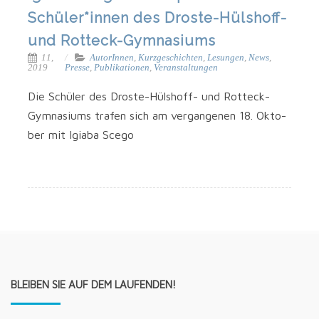
Schüler*innen des Droste-Hülshoff-
und Rotteck-Gymnasiums
11,
AutorInnen
,
Kurzgeschichten
,
Lesungen
,
News
,
2019
Presse
,
Publikationen
,
Veranstaltungen
Die Schü­ler des Droste-Hülshoff- und Rotteck-
Gymnasiums tra­fen sich am ver­gan­ge­nen 18. Okto­
ber mit Igi­a­ba Scego
BLEIBEN SIE AUF DEM LAUFENDEN!