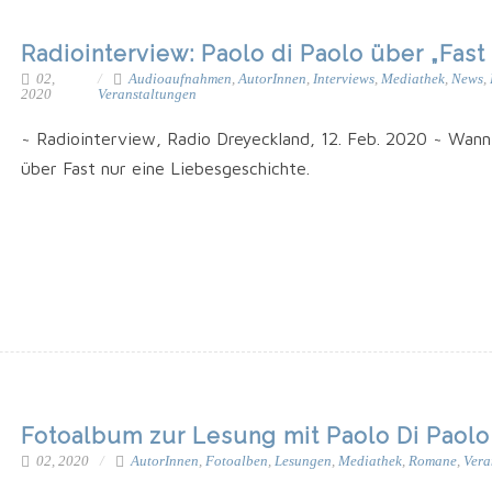
Radiointerview: Paolo di Paolo über „Fas
02,
Audioaufnahmen
,
AutorInnen
,
Interviews
,
Mediathek
,
News
,
2020
Veranstaltungen
~ Radio­in­ter­view, Radio Dreyeck­land, 12. Feb. 2020 ~ Wann 
über Fast nur eine Liebesgeschichte.
Fotoalbum zur Lesung mit Paolo Di Paolo 
02, 2020
AutorInnen
,
Fotoalben
,
Lesungen
,
Mediathek
,
Romane
,
Vera