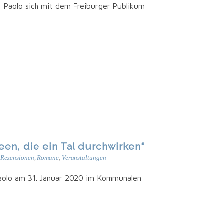
i Pao­lo sich mit dem Frei­bur­ger Publi­kum
een, die ein Tal durchwirken“
,
Rezensionen
,
Romane
,
Veranstaltungen
ao­lo am 31. Janu­ar 2020 im Kom­mu­na­len