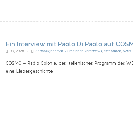
Ein Interview mit Paolo Di Paolo auf COS
03, 2020
Audioaufnahmen
,
AutorInnen
,
Interviews
,
Mediathek
,
News
,
COSMO – Radio Colo­nia, das ita­lie­ni­sches Pro­gramm des WD
eine Liebesgeschichte