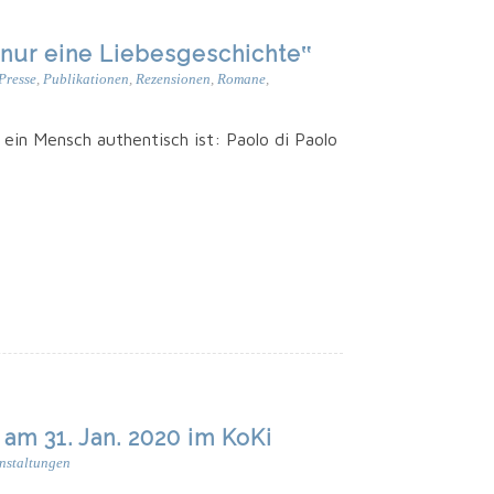
t nur eine Liebesgeschichte‟
Presse
,
Publikationen
,
Rezensionen
,
Romane
,
ein Mensch authen­tisch ist: Pao­lo di Pao­lo
am 31. Jan. 2020 im KoKi
nstaltungen