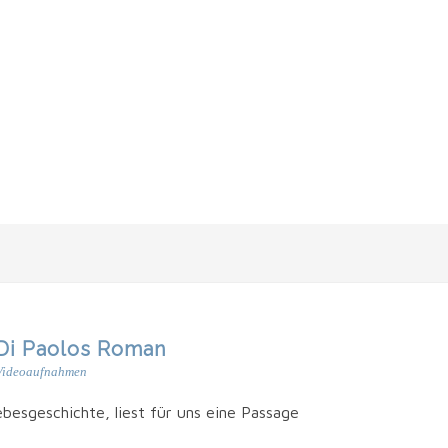
o Di Paolos Roman
Videoaufnahmen
­bes­ge­schich­te, liest für uns eine Pas­sa­ge