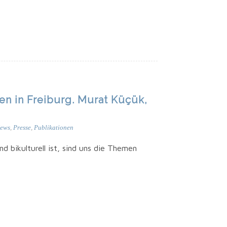
en in Freiburg. Murat Küçük,
ews
,
Presse
,
Publikationen
 bikul­tu­rell ist, sind uns die The­men