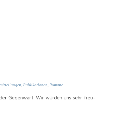
mitteilungen
,
Publikationen
,
Romane
­tur der Gegen­wart. Wir wür­den uns sehr freu­