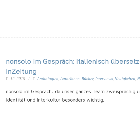
nonsolo im Gespräch: Italienisch übersetz
InZeitung
12, 2019
Anthologien
,
AutorInnen
,
Bücher
,
Interviews
,
Neuigkeiten
,
N
non­so­lo im Gespräch: da unser gan­zes Team zwei­spra­chig und
Iden­ti­tät und Inter­kul­tur beson­ders wichtig.