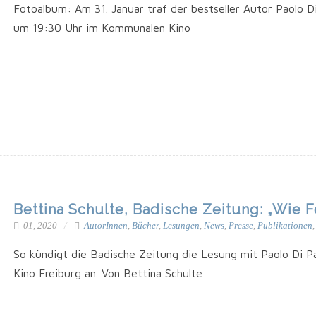
Foto­al­bum: Am 31. Janu­ar traf der best­sel­ler Autor Pao­lo D
um 19:30 Uhr im Kom­mu­na­len Kino
Bettina Schulte, Badische Zeitung: „Wie F
01, 2020
AutorInnen
,
Bücher
,
Lesungen
,
News
,
Presse
,
Publikationen
So kün­digt die Badi­sche Zei­tung die Lesung mit Pao­lo Di P
Kino Frei­burg an. Von Bet­ti­na Schulte