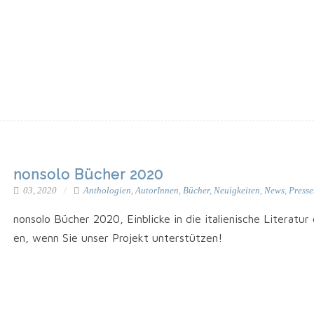
nonsolo Bücher 2020
03, 2020
Anthologien
,
AutorInnen
,
Bücher
,
Neuigkeiten
,
News
,
Presse
non­so­lo Bücher 2020, Ein­bli­cke in die ita­lie­ni­sche Lite­ra
en, wenn Sie unser Pro­jekt unterstützen!