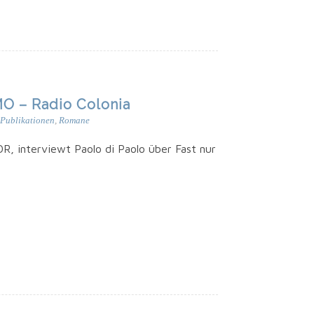
MO – Radio Colonia
Publikationen
,
Romane
R, inter­viewt Pao­lo di Pao­lo über Fast nur