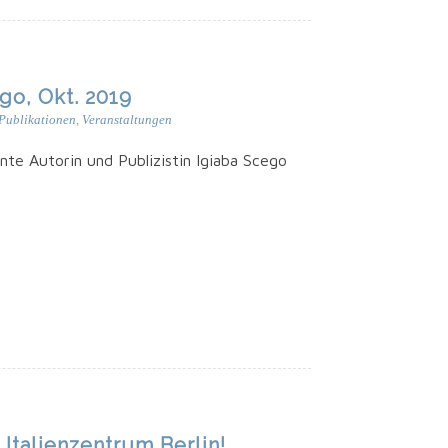
go, Okt. 2019
Publikationen
,
Veranstaltungen
e Autorin und Publi­zis­tin Igi­a­ba Sce­go
Italienzentrum Berlin!