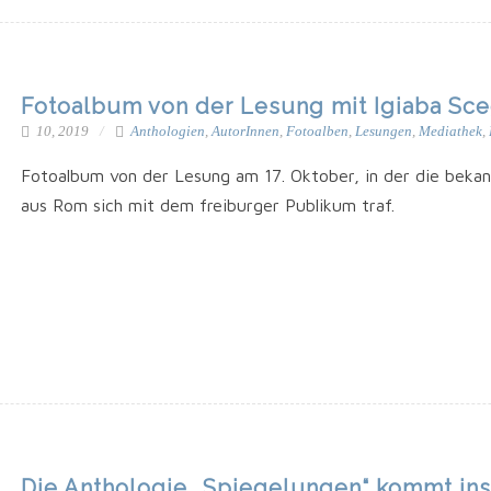
Fotoalbum von der Lesung mit Igiaba Sce
10, 2019
Anthologien
,
AutorInnen
,
Fotoalben
,
Lesungen
,
Mediathek
,
Foto­al­bum von der Lesung am 17. Okto­ber, in der die bekann­t
aus Rom sich mit dem frei­bur­ger Publi­kum traf.
Die Anthologie „Spiegelungen“ kommt ins 