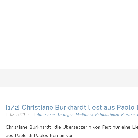
[1/2] Christiane Burkhardt liest aus Paol
03, 2020
AutorInnen
,
Lesungen
,
Mediathek
,
Publikationen
,
Romane
,
Chris­tia­ne Burk­hardt, die Über­set­ze­rin von Fast nur eine Lie
aus Pao­lo di Pao­los Roman vor.