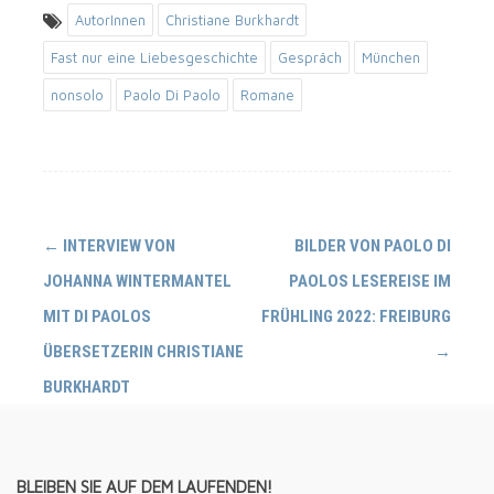
AutorInnen
Christiane Burkhardt
Fast nur eine Liebesgeschichte
Gespräch
München
nonsolo
Paolo Di Paolo
Romane
Navigation
←
INTERVIEW VON
BILDER VON PAOLO DI
(Beiträge)
JOHANNA WINTERMANTEL
PAOLOS LESEREISE IM
MIT DI PAOLOS
FRÜHLING 2022: FREIBURG
ÜBERSETZERIN CHRISTIANE
→
BURKHARDT
BLEIBEN SIE AUF DEM LAUFENDEN!