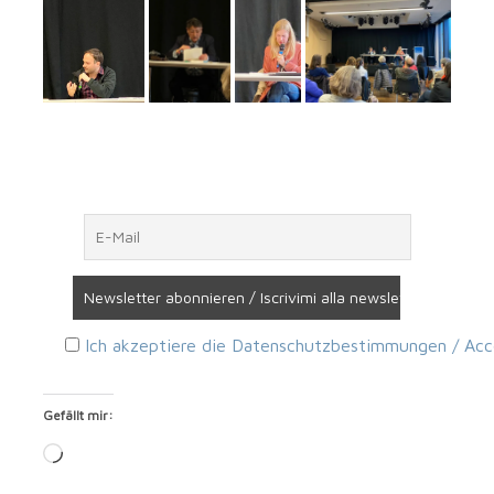
Ich akzep­tie­re die Daten­schutz­be­stim­mun­gen / Acco
Gefällt mir:
Loa­
ding…