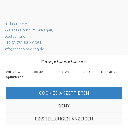
Hildastraße 5,
79102 Freiburg im Breisgau,
Deutschland
+49 (0)761 88140061
info@nonsoloverlag.de
Manage Cookie Consent
DOVE TROVARCI
Wir verwenden Cookies, um unsere Webseiten und Online-Dienste zu
optimieren.
COOKIES AKZEPTIEREN
Privacy e cookie: questo sito utilizza i cookie. Continuando a
utilizzare questo sito Web, l'utente accetta il loro utilizzo.
Per saperne di più, incluso come controllare i cookie, vedere qui:
DENY
Politica trattamento dati [DE]
EINSTELLUNGEN ANZEIGEN